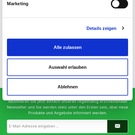
Marketing
Beschreibung
Luzerne – die Premium Futterpflanze, nahrhaft und natürlich
Unsere Stramofarm-Luzernepellets sind ein 100%-iges
Details zeigen
Naturprodukt…
Mehr
Hersteller
Alle zulassen
Bewertungen
Auswahl erlauben
Ablehnen
Newsletter
Abonnieren Sie jetzt einfach unseren regelmäßig erscheinenden
Newsletter und Sie werden stets unter den Ersten sein, über neue
Produkte und Angebote informiert werden.
E-
Mail-
Adresse
*