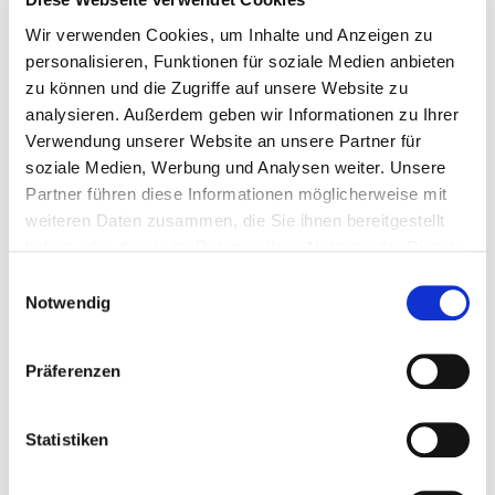
Wir verwenden Cookies, um Inhalte und Anzeigen zu
personalisieren, Funktionen für soziale Medien anbieten
zu können und die Zugriffe auf unsere Website zu
344,00 €
analysieren. Außerdem geben wir Informationen zu Ihrer
Verwendung unserer Website an unsere Partner für
Preise inkl. MwSt. zzgl. Versandkosten
soziale Medien, Werbung und Analysen weiter. Unsere
Partner führen diese Informationen möglicherweise mit
Produkt Anzahl: Gib den gewünschten Wert ein oder benutze die Schaltflächen um die 
In den Warenkorb
weiteren Daten zusammen, die Sie ihnen bereitgestellt
haben oder die sie im Rahmen Ihrer Nutzung der Dienste
gesammelt haben.
Einwilligungsauswahl
Zum Merkzettel hinzufügen
Notwendig
Produktnummer:
lp-sack-pal-375
Hersteller:
Stramofarm GmbH
Präferenzen
Dieses Produkt weiterempfehlen:
Statistiken