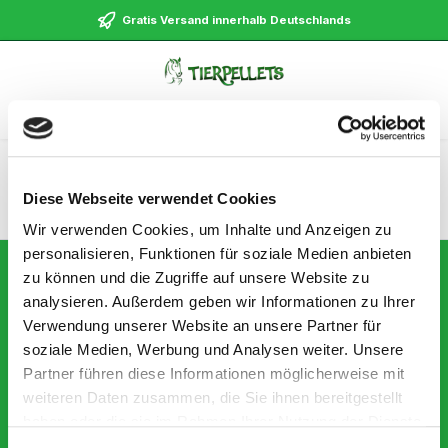
alt springen
Gratis Versand innerhalb Deutschlands
Navigation
Diese Webseite verwendet Cookies
Wir verwenden Cookies, um Inhalte und Anzeigen zu
personalisieren, Funktionen für soziale Medien anbieten
Newsletter
zu können und die Zugriffe auf unsere Website zu
Abonnieren Sie jetzt einfach unseren regelmäßig erscheinenden
analysieren. Außerdem geben wir Informationen zu Ihrer
Newsletter und Sie werden stets unter den Ersten sein, über neue
Produkte und Angebote informiert werden.
Verwendung unserer Website an unsere Partner für
soziale Medien, Werbung und Analysen weiter. Unsere
E-
Mail-
Partner führen diese Informationen möglicherweise mit
Adresse
*
weiteren Daten zusammen, die Sie ihnen bereitgestellt
Datenschutz
haben oder die sie im Rahmen Ihrer Nutzung der Dienste
Ich habe die
Datenschutzbestimmungen
zur Kenntnis genommen und
gesammelt haben.