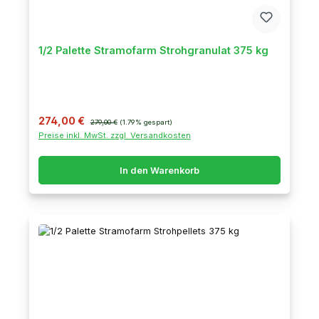
1/2 Palette Stramofarm Strohgranulat 375 kg
Verkaufspreis:
Regulärer Preis:
274,00 €
279,00 €
(1.79% gespart)
Preise inkl. MwSt. zzgl. Versandkosten
In den Warenkorb