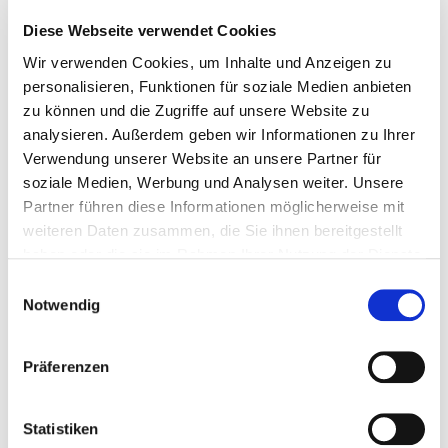
Diese Webseite verwendet Cookies
Regulärer Preis:
379,00 €
Wir verwenden Cookies, um Inhalte und Anzeigen zu
Preise inkl. MwSt. zzgl. Versandkosten
personalisieren, Funktionen für soziale Medien anbieten
zu können und die Zugriffe auf unsere Website zu
In den Warenkorb
analysieren. Außerdem geben wir Informationen zu Ihrer
Verwendung unserer Website an unsere Partner für
soziale Medien, Werbung und Analysen weiter. Unsere
Partner führen diese Informationen möglicherweise mit
weiteren Daten zusammen, die Sie ihnen bereitgestellt
haben oder die sie im Rahmen Ihrer Nutzung der Dienste
gesammelt haben.
Einwilligungsauswahl
Notwendig
Präferenzen
1 Palette Stramofarm Strohpellets 750 kg
Statistiken