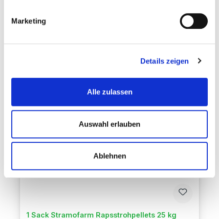
Marketing
Regulärer Preis:
359,00 €
Preise inkl. MwSt. zzgl. Versandkosten
Details zeigen
In den Warenkorb
Alle zulassen
Auswahl erlauben
Ablehnen
1 Sack Stramofarm Rapsstrohpellets 25 kg