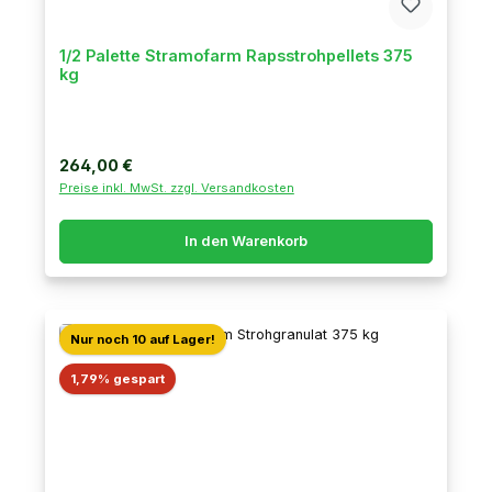
1/2 Palette Stramofarm Rapsstrohpellets 375
kg
Regulärer Preis:
264,00 €
Preise inkl. MwSt. zzgl. Versandkosten
In den Warenkorb
Nur noch 10 auf Lager!
Rabatt
1,79% gespart