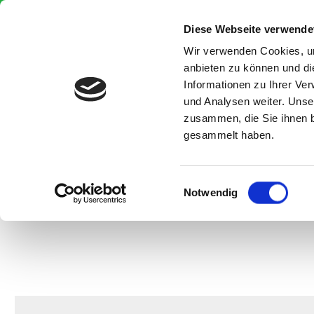
Gratis Versand innerhalb Deutschlands
springen
Zur Hauptnavigation springen
Diese Webseite verwende
Wir verwenden Cookies, um
anbieten zu können und di
Informationen zu Ihrer Ve
und Analysen weiter. Unse
zusammen, die Sie ihnen b
Start
Futter
Einstreu
gesammelt haben.
Einwilligungsauswahl
Informationen
Notwendig