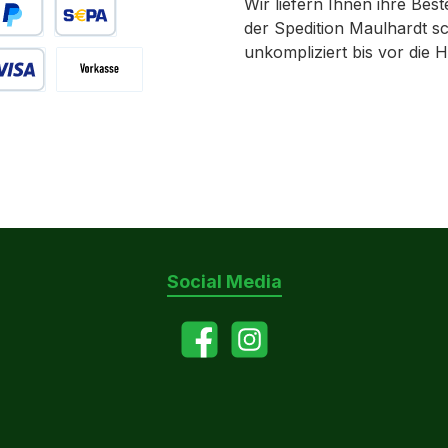
Wir liefern Ihnen ihre Best
der Spedition Maulhardt sc
äter bezahlen
SEPA Lastschrift
unkompliziert bis vor die H
 Debitkarte
Vorkasse
 bei Abholung
Social Media
Facebook
Instagram