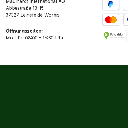
Maulhardt International AG
Abbestraße 13-15
PayPal
Sp
37327 Leinefelde-Worbis
Kredit- oder
Öffnungszeiten:
Mo - Fr: 08:00 - 16:30 Uhr
Barzahlung