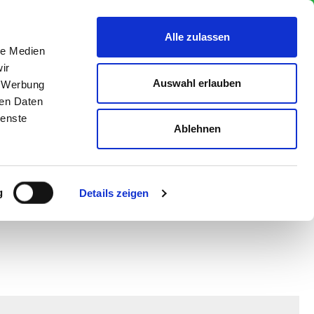
vom Hersteller
Hotline: 03605 5474 15
Alle zulassen
le Medien
ir
unschzettel
Mein Konto
Warenkorb
0,00 €
Auswahl erlauben
, Werbung
ren Daten
ienste
Ablehnen
g
Details zeigen