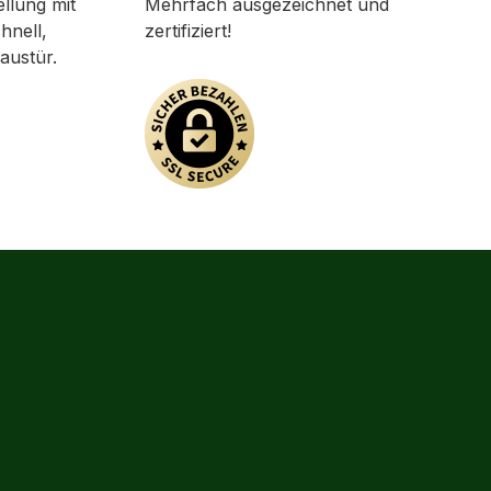
ellung mit
Mehrfach ausgezeichnet und
hnell,
zertifiziert!
austür.