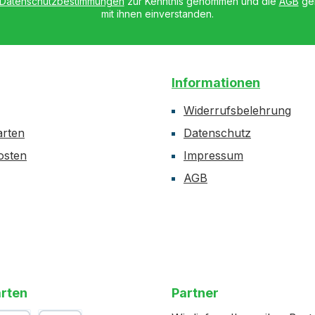
Datenschutzbestimmungen
zur Kenntnis genommen und die
AGB
gel
mit ihnen einverstanden.
Informationen
Widerrufsbelehrung
arten
Datenschutz
osten
Impressum
AGB
rten
Partner