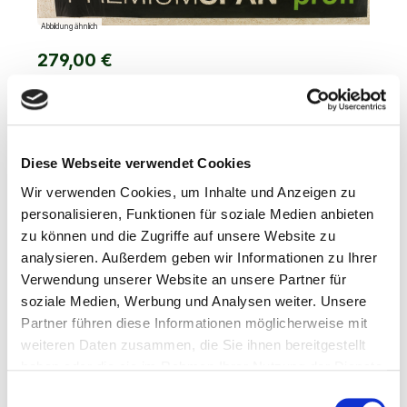
Abbildung ähnlich
279,00 €
Preise inkl. MwSt. zzgl. Versandkosten
Produkt Anzahl: Gib den gewünschten Wert ein oder benutze die Schaltflächen um die 
In den Warenkorb
Diese Webseite verwendet Cookies
Wir verwenden Cookies, um Inhalte und Anzeigen zu
Zum Merkzettel hinzufügen
personalisieren, Funktionen für soziale Medien anbieten
zu können und die Zugriffe auf unsere Website zu
Produktnummer:
gs-paket-pal-360
analysieren. Außerdem geben wir Informationen zu Ihrer
Dieses Produkt weiterempfehlen:
Verwendung unserer Website an unsere Partner für
soziale Medien, Werbung und Analysen weiter. Unsere
Partner führen diese Informationen möglicherweise mit
weiteren Daten zusammen, die Sie ihnen bereitgestellt
haben oder die sie im Rahmen Ihrer Nutzung der Dienste
gesammelt haben.
Einwilligungsauswahl
Beschreibung