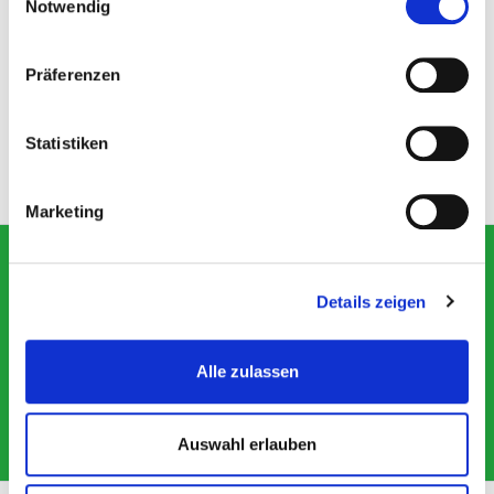
Notwendig
Golspan weiches Holzeintreu aus Hobelspänen -
unbehandelte Weichholzspäne, frei von chemischen Zusätzen
- kontrol…
Mehr
Präferenzen
Bewertungen
Statistiken
Marketing
Newsletter
Abonnieren Sie jetzt einfach unseren regelmäßig erscheinenden
Newsletter und Sie werden stets unter den Ersten sein, über neue
Details zeigen
Produkte und Angebote informiert werden.
E-
Mail-
Alle zulassen
Adresse
*
Datenschutz
Ich habe die
Datenschutzbestimmungen
zur Kenntnis genommen und
Auswahl erlauben
die
AGB
gelesen und bin mit ihnen einverstanden.